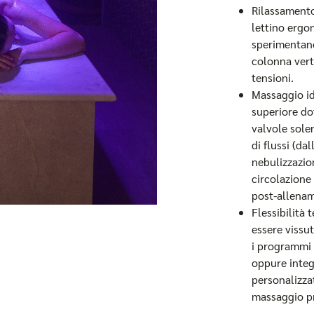
Rilassamento 
lettino ergon
sperimentan
colonna vert
tensioni.
Massaggio i
superiore dot
valvole sole
di flussi (da
nebulizzazio
circolazione 
post-allena
Flessibilità 
essere vissu
i programmi 
oppure integ
personalizza
massaggio p