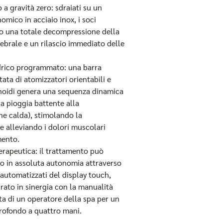
a gravità zero: sdraiati su un
omico in acciaio inox, i soci
o una totale decompressione della
ebrale e un rilascio immediato delle
drico programmato: una barra
ata di atomizzatori orientabili e
noidi genera una sequenza dinamica
lla pioggia battente alla
ne calda), stimolando la
e alleviando i dolori muscolari
mento.
terapeutica: il trattamento può
to in assoluta autonomia attraverso
automatizzati del display touch,
rato in sinergia con la manualità
ta di un operatore della spa per un
rofondo a quattro mani.