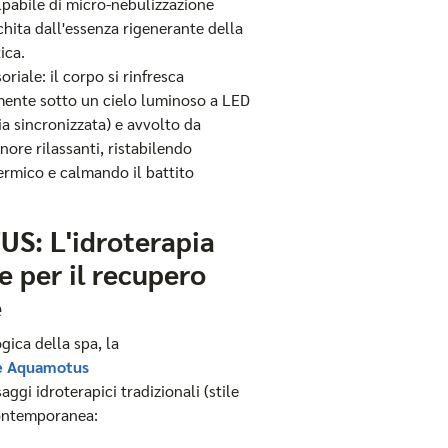
pabile di micro-nebulizzazione
chita dall'essenza rigenerante della
ica.
oriale: il corpo si rinfresca
ente sotto un cielo luminoso a LED
a sincronizzata) e avvolto da
nore rilassanti, ristabilendo
termico e calmando il battito
: L'idroterapia
e per il recupero
e
gica della spa, la
le Aquamotus
aggi idroterapici tradizionali (stile
contemporanea: