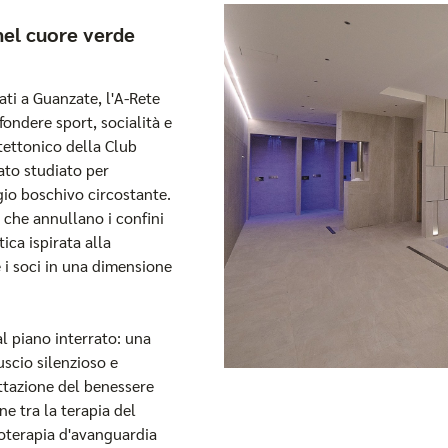
nel cuore verde
ati a Guanzate, l'A-Rete
ondere sport, socialità e
itettonico della Club
ato studiato per
gio boschivo circostante.
 che annullano i confini
ica ispirata alla
e i soci in una dimensione
l piano interrato: una
scio silenzioso e
ttazione del benessere
e tra la terapia del
roterapia d'avanguardia