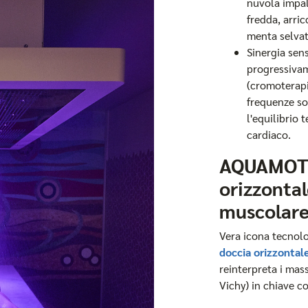
nuvola impal
fredda, arric
menta selvat
Sinergia sens
progressivam
(cromoterapi
frequenze so
l'equilibrio 
cardiaco.
AQUAMOTUS
orizzontal
muscolar
Vera icona tecnolo
doccia orizzonta
reinterpreta i mass
Vichy) in chiave 