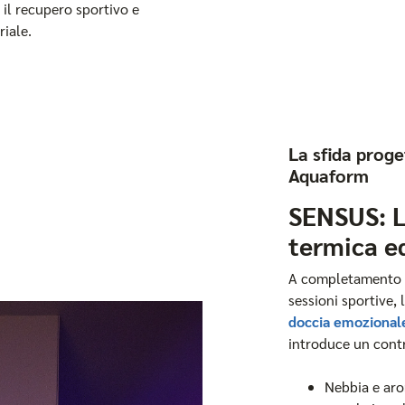
 il recupero sportivo e
iale.
La sfida proge
Aquaform
SENSUS: L
termica e
A completamento d
sessioni sportive, 
doccia emozional
introduce un cont
Nebbia e aro