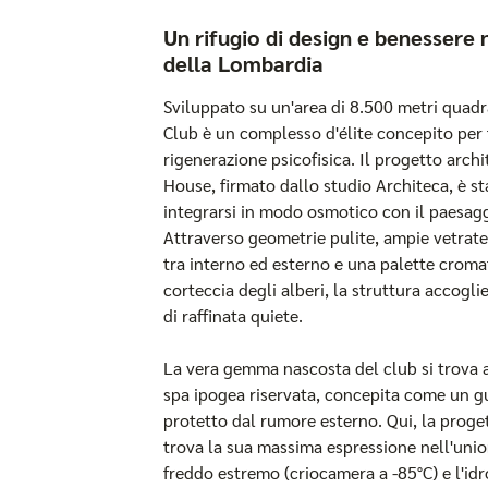
Un rifugio di design e benessere 
della Lombardia
Sviluppato su un'area di 8.500 metri quadr
Club è un complesso d'élite concepito per f
rigenerazione psicofisica. Il progetto arch
House, firmato dallo studio Architeca, è st
integrarsi in modo osmotico con il paesag
Attraverso geometrie pulite, ampie vetrate
tra interno ed esterno e una palette cromat
corteccia degli alberi, la struttura accogli
di raffinata quiete.
La vera gemma nascosta del club si trova a
spa ipogea riservata, concepita come un gu
protetto dal rumore esterno. Qui, la proge
trova la sua massima espressione nell'union
freddo estremo (criocamera a -85°C) e l'id