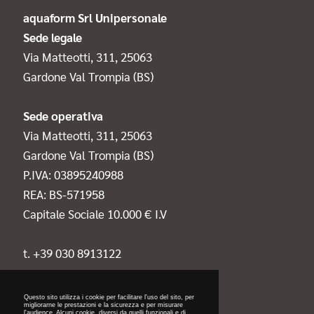
aquaform Srl Unipersonale
Sede legale
Via Matteotti, 311, 25063
Gardone Val Trompia (BS)
Sede operativa
Via Matteotti, 311, 25063
Gardone Val Trompia (BS)
P.IVA: 03895240988
REA: BS-571958
Capitale Sociale 10.000 € I.V
t. +39 030 8913122
Questo sito utilizza i cookie per facilitare l'uso del sito, per
migliorarne le prestazioni e la sicurezza e per misurare
l'audience. Alcuni cookie, diversi da quelli funzionali e di