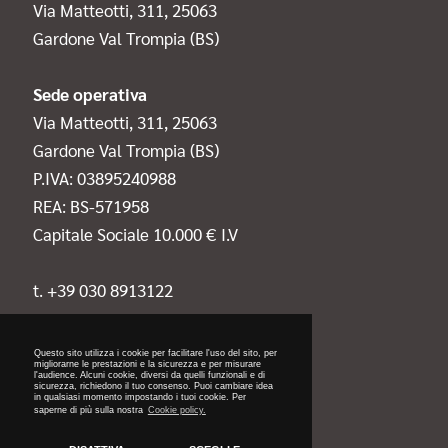
Via Matteotti, 311, 25063
Gardone Val Trompia (BS)
Sede operativa
Via Matteotti, 311, 25063
Gardone Val Trompia (BS)
P.IVA: 03895240988
REA: BS-571958
Capitale Sociale 10.000 € I.V
t. +39 030 8913122
Questo sito utilizza i cookie per facilitare l'uso del sito, per
migliorarne le prestazioni e la sicurezza e per misurare
l'audience. Alcuni cookie, diversi da quelli funzionali e di
sicurezza, richiedono il tuo consenso. Puoi cambiare idea
privacy cookie policy
in qualsiasi momento impostando i tuoi cookie. Per
saperne di più sulla nostra
Cookie policy.