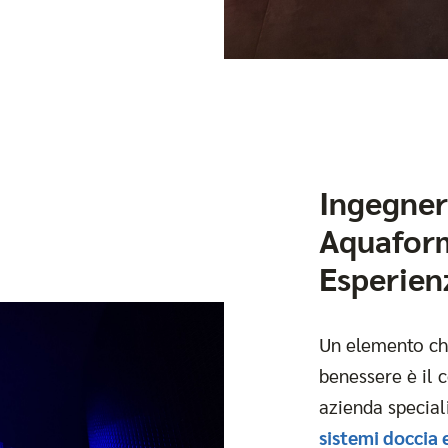
Ingegner
Aquafor
Esperien
Un elemento ch
benessere è il 
azienda special
sistemi doccia