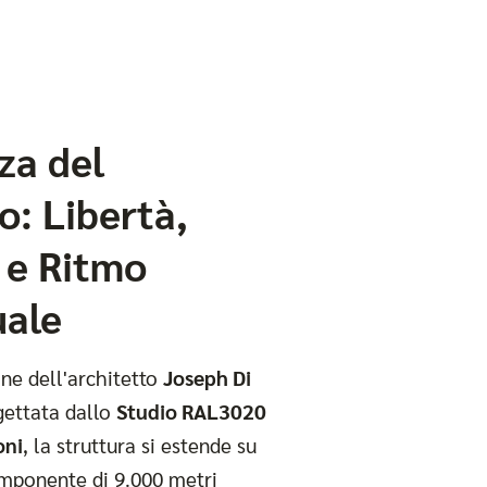
za del
o: Libertà,
 e Ritmo
uale
one dell'architetto
Joseph Di
ettata dallo
Studio RAL3020
oni
, la struttura si estende su
imponente di 9.000 metri