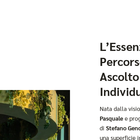
L’Essen
Percors
Ascolto
Individ
Nata dalla visi
Pasquale
e prog
di
Stefano Gen
una superficie 