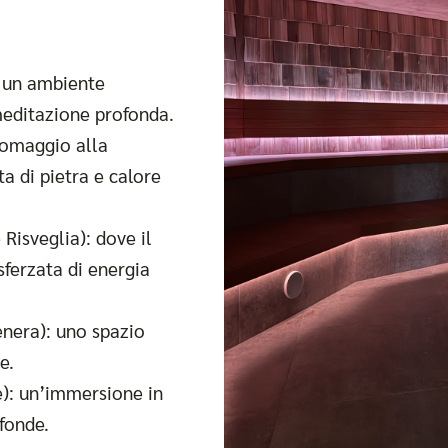
: un ambiente
meditazione profonda.
 omaggio alla
ta di pietra e calore
Risveglia): dove il
sferzata di energia
enera): uno spazio
e.
e): un’immersione in
fonde.