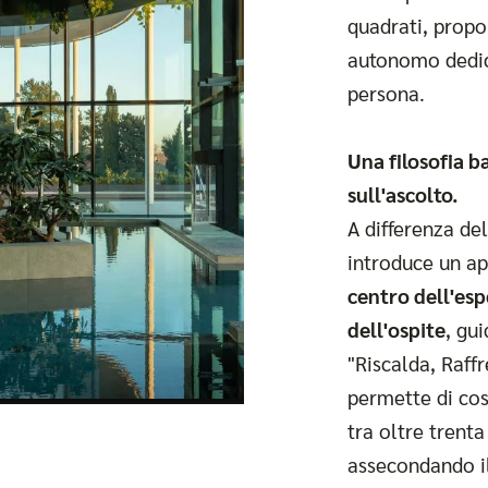
quadrati, prop
autonomo dedic
persona.
Una filosofia ba
sull'ascolto.
A differenza del
introduce un ap
centro dell'esp
dell'ospite
, gu
"Riscalda, Raff
permette di cos
tra oltre trenta
assecondando il