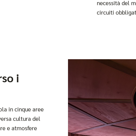
necessità del m
circuiti obbligat
rso i
ola in cinque aree
versa cultura del
ure e atmosfere