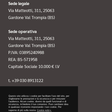
Sede legale
Via Matteotti, 311, 25063
Gardone Val Trompia (BS)
Sede operativa
Via Matteotti, 311, 25063
Gardone Val Trompia (BS)
P.IVA: 03895240988
REA: BS-571958
Capitale Sociale 10.000 € I.V
t. +39 030 8913122
Questo sito utilizza i cookie per facilitare l'uso del sito, per
migliorarne le prestazioni e la sicurezza e per misurare
l'audience. Alcuni cookie, diversi da quelli funzionali e di
sicurezza, richiedono il tuo consenso. Puoi cambiare idea
privacy cookie policy
in qualsiasi momento impostando i tuoi cookie. Per
saperne di più sulla nostra
Cookie policy.